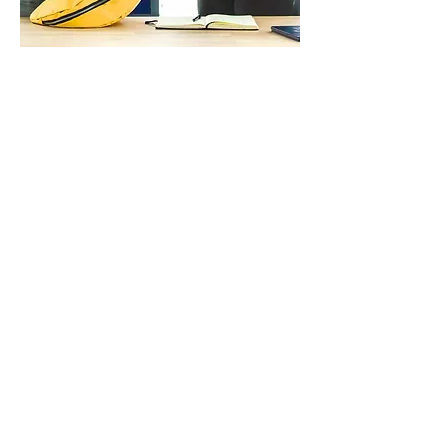
ACCOMPAGNEMENT PAR LE DESIGN
Experts en accompagnement par le
design, nous animons des ateliers de
co-création, design sprint, hackathon
ou ateliers de prototypage sur
mesure.
Nous intervenons également en tant
que formateurs « design thinking »
ou facilitateurs designer.
Nous accompagnons les entreprises et
collectivités dans leur réflection
stratégiques en nous appuyant sur les
méthodologies du design.
Nous avons développé deux formats
ludiques, idéals pour des séminaire