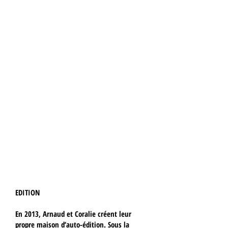
d’entreprise :
Janvier®
- un jeu de design prospectif
pour répondre à un enjeux
stratégique. Une approche qui permet
de se projeter collectivement dans un
futur souhaité tout en s’appuyant sur
ses fondamentaux.
( jeu créé avec l’agence Makin’ov )
DT4 -
un format court pour apprendre
les bases du design thinking, à activer
en quatre heures seulement.
EDITION
En 2013, Arnaud et Coralie créent leur
propre maison d’auto-édition. Sous la